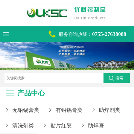

0755-27638088
服务咨询热线：
电话咨询热线
0755-27638088

产品中心
无铅锡膏类
有铅锡膏类
助焊剂类



清洗剂类
贴片红胶
助焊膏


