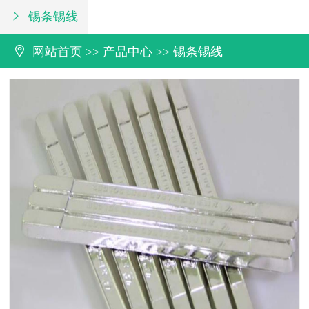
锡条锡线


网站首页
>>
产品中心
>>
锡条锡线